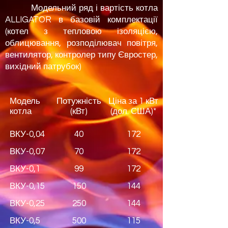
Модельний ряд і вартість котла
ALLIGATOR в базовій комплектації
(котел з тепловою ізоляцією,
облицювання, розподілювач повітря,
вентилятор, контролер типу Євростер,
вихідний патрубок)
Модель
Потужність
Ціна за 1 кВт
котла
(кВт)
(дол. США)*
ВКУ-0,04
40
172
ВКУ-0,07
70
172
ВКУ-0,1
99
172
ВКУ-0,15
150
144
ВКУ-0,25
250
144
ВКУ-0,5
500
115