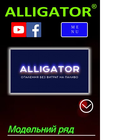
ME
NU
Модельний ряд