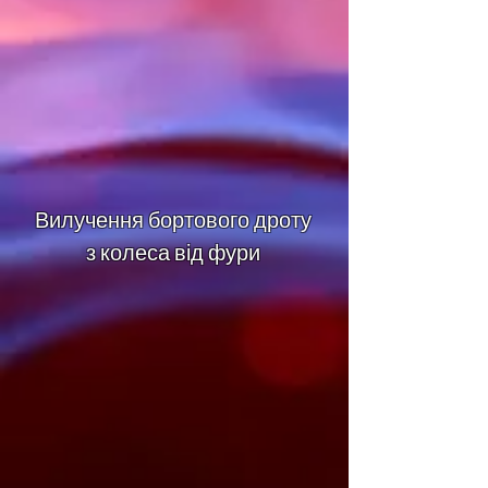
Вилучення бортового дроту
з колеса від фури