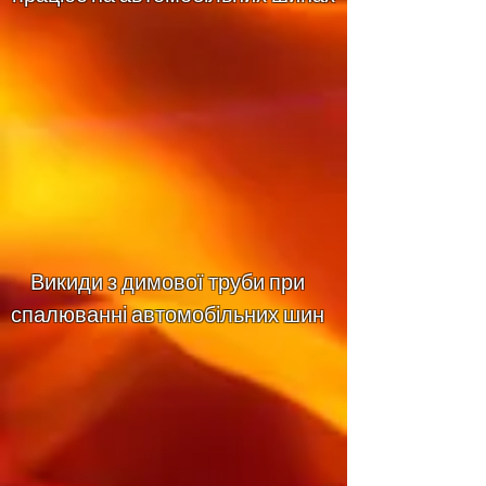
Викиди з димової труби при
спалюванні автомобільних шин